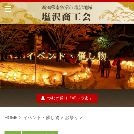
新潟県南魚沼市 塩沢地域
イベント・催し物
つむぎ通り「軽トラ市」
HOME
>
イベント・催し物
>
お祭り
>