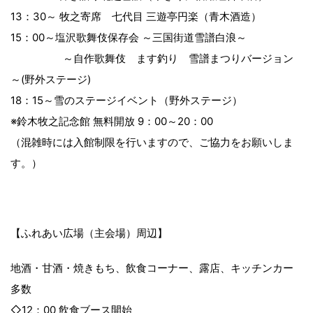
13：30～ 牧之寄席 七代目 三遊亭円楽（青木酒造）
15：00～塩沢歌舞伎保存会 ～三国街道雪譜白浪～
～自作歌舞伎 ます釣り 雪譜まつりバージョン
～(野外ステージ)
18：15～雪のステージイベント（野外ステージ）
※鈴木牧之記念館 無料開放 9：00～20：00
（混雑時には入館制限を行いますので、ご協力をお願いしま
す。）
【ふれあい広場（主会場）周辺】
地酒・甘酒・焼きもち、飲食コーナー、露店、キッチンカー
多数
◇12：00 飲食ブース開始