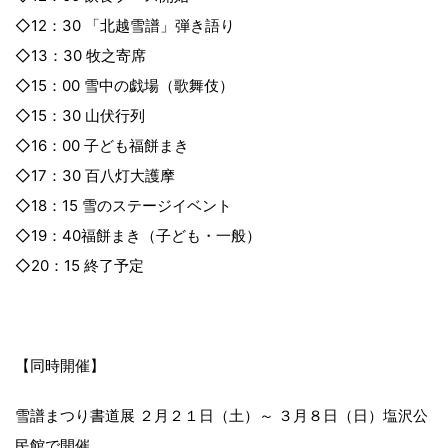
◇12：30 「北越雪譜」弾き語り
◇13：30 牧之寄席
◇15：00 雪中の戯場（歌舞伎）
◇15：30 山伏行列
◇16：00 子ども福餅まき
◇17：30 百八灯大護摩
◇18：15 雪のステージイベント
◇19：40福餅まき（子ども・一般）
◇20：15 終了予定
【同時開催】
雪譜まつり書道展 ２月２１日（土）～ ３月８日（日）塩沢公
民館で開催