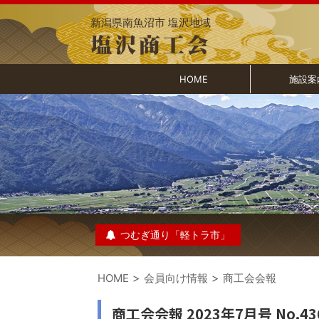
新潟県南魚沼市 塩沢地域
HOME
施設案
つむぎ通り「軽トラ市」
>
>
HOME
会員向け情報
商工会会報
商工会会報 2023年7月号 No.43