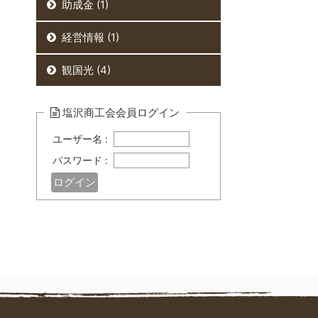
助成金 (1)
経営情報 (1)
観国光 (4)
塩沢商工会会員ログイン
ユーザー名 :
パスワード :