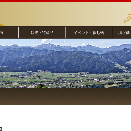
内
観光・特産品
イベント・催し物
塩沢商
6