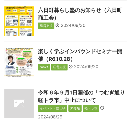
六日町暮らし塾のお知らせ（六日町
商工会）
2024/09/30
経営支援
楽しく学ぶインバウンドセミナー開
催（R6.10.28）
2024/09/20
News
経営支援
令和６年９月1日開催の「つむぎ通り
軽トラ市」中止について
イベント・催し物
未分類
軽トラ市
2024/08/29