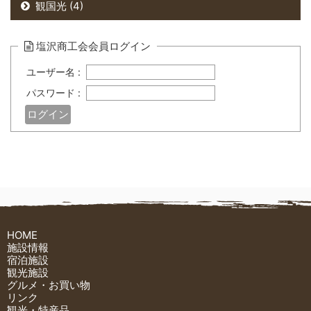
観国光 (4)
塩沢商工会会員ログイン
ユーザー名 :
パスワード :
HOME
施設情報
宿泊施設
観光施設
グルメ・お買い物
リンク
観光・特産品