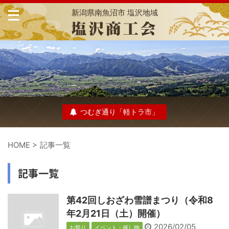
新潟県南魚沼市 塩沢地域
つむぎ通り「軽トラ市」
HOME
>
記事一覧
記事一覧
第42回しおざわ雪譜まつり（令和8
年2月21日（土）開催）
2026/02/05
お祭り
イベント・催し物