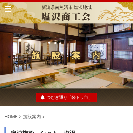
新潟県南魚沼市 塩沢地域
施 設 案 内
つむぎ通り「軽トラ市」
HOME
>
施設案内
>
宿泊施設 シャトー塩沢