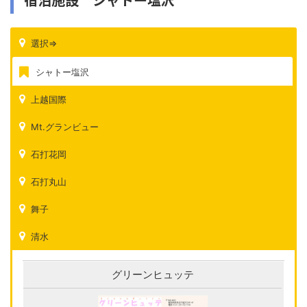
選択⇒
シャトー塩沢
上越国際
Mt.グランビュー
石打花岡
石打丸山
舞子
清水
グリーンヒュッテ