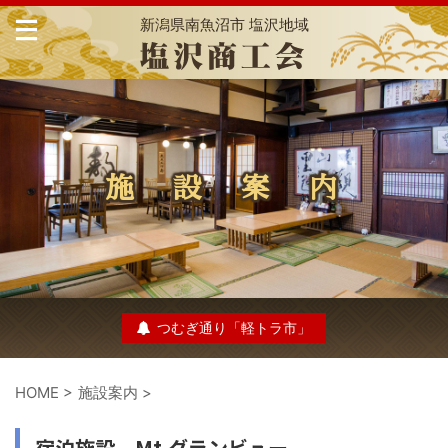
新潟県南魚沼市 塩沢地域
施 設 案 内
つむぎ通り「軽トラ市」
HOME
>
施設案内
>
宿泊施設 Mt.グランビュー